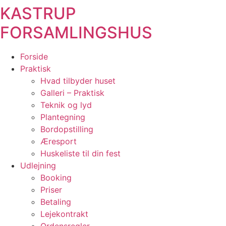
KASTRUP
Videre
til
FORSAMLINGSHUS
indhold
Forside
Praktisk
Hvad tilbyder huset
Galleri – Praktisk
Teknik og lyd
Plantegning
Bordopstilling
Æresport
Huskeliste til din fest
Udlejning
Booking
Priser
Betaling
Lejekontrakt