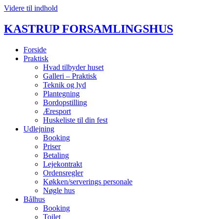
Videre til indhold
KASTRUP FORSAMLINGSHUS
Forside
Praktisk
Hvad tilbyder huset
Galleri – Praktisk
Teknik og lyd
Plantegning
Bordopstilling
Æresport
Huskeliste til din fest
Udlejning
Booking
Priser
Betaling
Lejekontrakt
Ordensregler
Køkken/serverings personale
Nøgle hus
Bålhus
Booking
Toilet