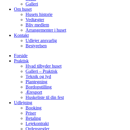
Galleri
Om huset
Husets historie
Vedtægter
Bliv medlem
Arrangementer i huset
Kontakt
Udlejer ansvarlig
Bestyrelsen
Forside
Praktisk
Hvad tilbyder huset
Galleri – Praktisk
Teknik og lyd
Plantegning
Bordopstilling
Æresport
Huskeliste til din fest
Udlejning
Booking
Priser
Betaling
Lejekontrakt
Ordensregler