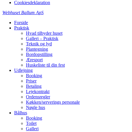
Cookiesdeklaration
Webhuset Ballum ApS
Forside
Praktisk
Hvad tilbyder huset
Galleri – Praktisk
Teknik og lyd
Plantegning
Bordopstilling
Æresport
Huskeliste til din fest
Udlejning
Booking
Priser
Betaling
Lejekontrakt
Ordensregler
Køkken/serverings personale
Nøgle hus
Bålhus
Booking
Toilet
Galleri