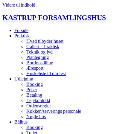
Videre til indhold
KASTRUP FORSAMLINGSHUS
Forside
Praktisk
Hvad tilbyder huset
Galleri – Praktisk
Teknik og lyd
Plantegning
Bordopstilling
Æresport
Huskeliste til din fest
Udlejning
Booking
Priser
Betaling
Lejekontrakt
Ordensregler
Køkken/serverings personale
Nøgle hus
Bålhus
Booking
Toilet