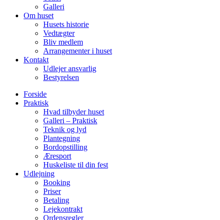
Galleri
Om huset
Husets historie
Vedtægter
Bliv medlem
Arrangementer i huset
Kontakt
Udlejer ansvarlig
Bestyrelsen
Forside
Praktisk
Hvad tilbyder huset
Galleri – Praktisk
Teknik og lyd
Plantegning
Bordopstilling
Æresport
Huskeliste til din fest
Udlejning
Booking
Priser
Betaling
Lejekontrakt
Ordensregler