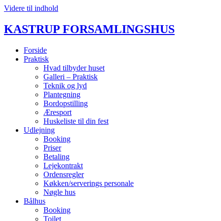
Videre til indhold
KASTRUP FORSAMLINGSHUS
Forside
Praktisk
Hvad tilbyder huset
Galleri – Praktisk
Teknik og lyd
Plantegning
Bordopstilling
Æresport
Huskeliste til din fest
Udlejning
Booking
Priser
Betaling
Lejekontrakt
Ordensregler
Køkken/serverings personale
Nøgle hus
Bålhus
Booking
Toilet