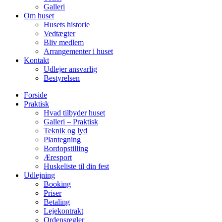
Galleri
Om huset
Husets historie
Vedtægter
Bliv medlem
Arrangementer i huset
Kontakt
Udlejer ansvarlig
Bestyrelsen
Forside
Praktisk
Hvad tilbyder huset
Galleri – Praktisk
Teknik og lyd
Plantegning
Bordopstilling
Æresport
Huskeliste til din fest
Udlejning
Booking
Priser
Betaling
Lejekontrakt
Ordensregler