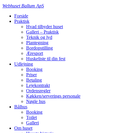
Webhuset Ballum ApS
Forside
Praktisk
Hvad tilbyder huset
Galleri – Praktisk
Teknik og lyd
Plantegning
Bordopstilling
Æresport
Huskeliste til din fest
Udlejning
Booking
Priser
Betaling
Lejekontrakt
Ordensregler
Køkken/serverings personale
Nøgle hus
Bålhus
Booking
Toilet
Galleri
Om huset