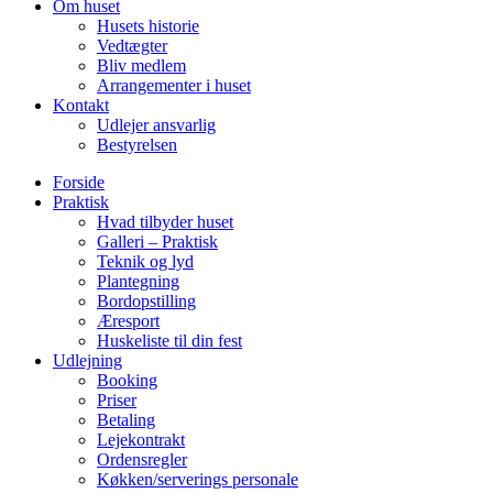
Om huset
Husets historie
Vedtægter
Bliv medlem
Arrangementer i huset
Kontakt
Udlejer ansvarlig
Bestyrelsen
Forside
Praktisk
Hvad tilbyder huset
Galleri – Praktisk
Teknik og lyd
Plantegning
Bordopstilling
Æresport
Huskeliste til din fest
Udlejning
Booking
Priser
Betaling
Lejekontrakt
Ordensregler
Køkken/serverings personale